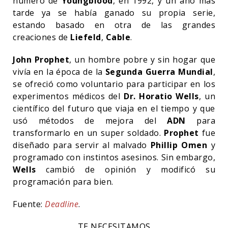
número de
Youngblood
, en 1992, y un año más
tarde ya se había ganado su propia serie,
estando basado en otra de las grandes
creaciones de
Liefeld
,
Cable
.
John Prophet
, un hombre pobre y sin hogar que
vivía en la época de la
Segunda Guerra Mundial
,
se ofreció como voluntario para participar en los
experimentos médicos del
Dr. Horatio Wells
, un
científico del futuro que viaja en el tiempo y que
usó métodos de mejora del
ADN
para
transformarlo en un super soldado.
Prophet
fue
diseñado para servir al malvado
Phillip Omen
y
programado con instintos asesinos. Sin embargo,
Wells
cambió de opinión y modificó su
programación para bien.
Fuente:
Deadline
.
TE NECESITAMOS