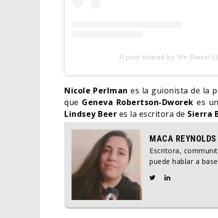
A post shared by Vin Diesel (
Nicole Perlman
es la guionista de la 
que
Geneva Robertson-Dworek
es un
Lindsey Beer
es la escritora de
Sierra 
MACA REYNOLDS
Escritora, communi
puede hablar a base