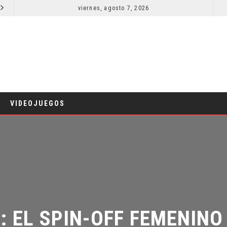
viernes, agosto 7, 2026
RESEÑA LA INVITACIÓN: OLIVIA WILDE REFLEXIONA SOBRE LA VIDA CONYUGAL
CINE
CINE
VIDEOJUEGOS
: EL SPIN-OFF FEMENINO 