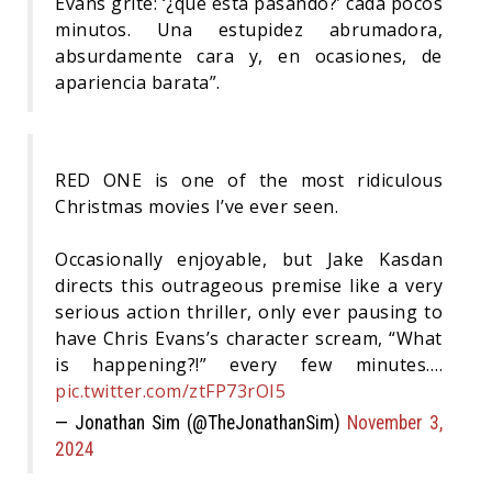
Evans grite: ‘¿qué está pasando?’ cada pocos
minutos. Una estupidez abrumadora,
absurdamente cara y, en ocasiones, de
apariencia barata”.
RED ONE is one of the most ridiculous
Christmas movies I’ve ever seen.
Occasionally enjoyable, but Jake Kasdan
directs this outrageous premise like a very
serious action thriller, only ever pausing to
have Chris Evans’s character scream, “What
is happening?!” every few minutes.…
pic.twitter.com/ztFP73rOI5
— Jonathan Sim (@TheJonathanSim)
November 3,
2024