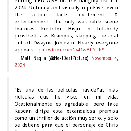
Putting RED ONE on the naughty list for
2024. Unfunny and visually repulsive, even
the action lacks excitement &
entertainment. The only watchable scene
features Kristofer Hivju in full-body
prosthetics as Krampus, slapping the coal
out of Dwayne Johnson. Nearly everyone
appears…
pic.twitter.com/o41wBbXoK9
— Matt Neglia (@NextBestPicture)
November 4,
2024
“Es una de las películas navideñas más
ridículas que he visto en mi vida.
Ocasionalmente es agradable, pero Jake
Kasdan dirige esta escandalosa premisa
como un thriller de acción muy serio, y solo
se detiene para que el personaje de Chris