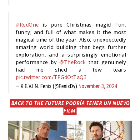
#RedOne
is pure Christmas magic! Fun,
funny, and full of what makes it the most
magical time of the year. Also, unexpectedly
amazing world building that begs further
exploration, and a surprisingly emotional
performance by
@TheRock
that genuinely
had me shed a few tears
pic.twitter.com/TPGdOtTaQ3
— K.E.V.I.N. Fenix (@FenixDy)
November 3, 2024
BACK TO THE FUTURE PODRÍA TENER UN NUEVO
FILM