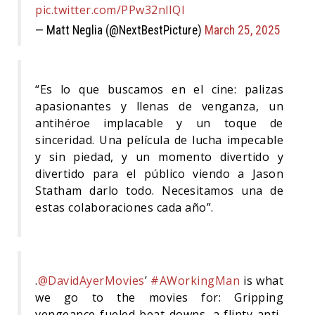
pic.twitter.com/PPw32nlIQI
— Matt Neglia (@NextBestPicture)
March 25, 2025
“Es lo que buscamos en el cine: palizas
apasionantes y llenas de venganza, un
antihéroe implacable y un toque de
sinceridad. Una película de lucha impecable
y sin piedad, y un momento divertido y
divertido para el público viendo a Jason
Statham darlo todo. Necesitamos una de
estas colaboraciones cada año”.
.
@DavidAyerMovies
’
#AWorkingMan
is what
we go to the movies for: Gripping
vengeance-fueled beat-downs, a flinty anti-