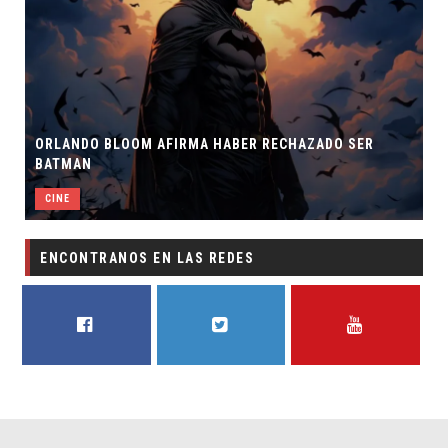
ANDO BLOOM AFIRMA HABER RECHAZADO SER
TMAN
SPIDER-M
NE
CINE
ENCONTRANOS EN LAS REDES
FACEBOOK
TWITTER
YOUTUBE