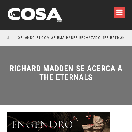
LA NOCHE DEL DEMONIO: ESTÁN ENTRE NOSOTROS – TRAILER FINAL
ORLANDO BLOOM AFIRMA HABER RECHAZADO SER BATMAN
S
RICHARD MADDEN SE ACERCA A
THE ETERNALS