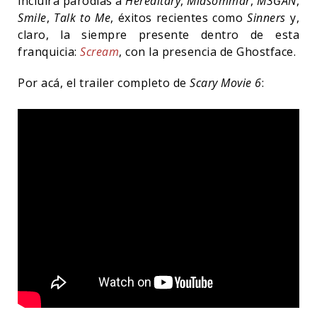
incluirá parodias a
Hereditary
,
Midsommar
,
M3GAN
,
Smile
,
Talk to Me
, éxitos recientes como
Sinners
y,
claro, la siempre presente dentro de esta
franquicia:
Scream
, con la presencia de Ghostface.
Por acá, el trailer completo de
Scary Movie 6
: