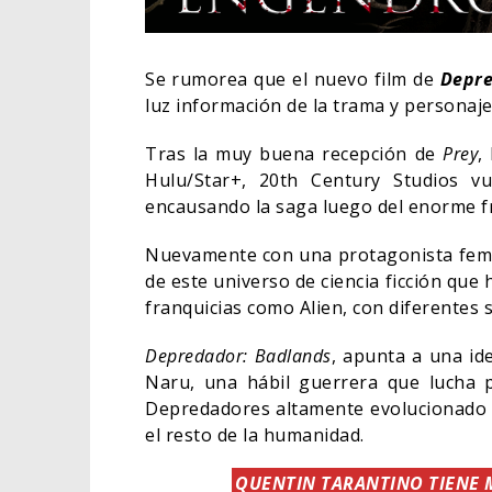
Se rumorea que el nuevo film de
Depr
luz información de la trama y personaje
Tras la muy buena recepción de
Prey
,
Hulu/Star+, 20th Century Studios v
encausando la saga luego del enorme fr
Nuevamente con una protagonista femen
de este universo de ciencia ficción que
franquicias como Alien, con diferentes 
ORLAN
Depredador: Badlands
, apunta a una id
HABER
Naru, una hábil guerrera que lucha 
BATM
Depredadores altamente evolucionado 
el resto de la humanidad.
CINE
QUENTIN TARANTINO TIENE M