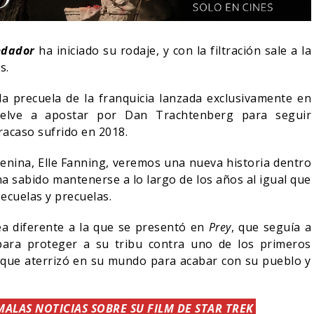
edador
ha iniciado su rodaje, y con la filtración sale a la
s.
 la precuela de la franquicia lanzada exclusivamente en
uelve a apostar por Dan Trachtenberg para seguir
acaso sufrido en 2018.
ina, Elle Fanning, veremos una nueva historia dentro
 ha sabido mantenerse a lo largo de los años al igual que
secuelas y precuelas.
DO BLOOM AFIRMA
ea diferente a la que se presentó en
Prey
, que seguía a
 RECHAZADO SER
SPIDER-MAN: UN NUEVO
para proteger a su tribu contra uno de los primeros
AN
DÍA ESTÁ IMPARABLE
que aterrizó en su mundo para acabar con su pueblo y
05/08/2026
05/08/2026
CINE
ALAS NOTICIAS SOBRE SU FILM DE STAR TREK