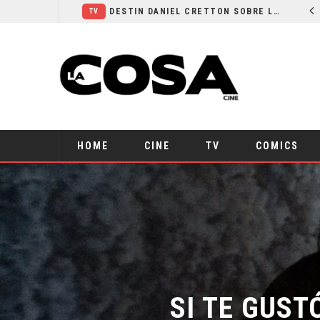
¿PODRÍA COLLEEN WING APARECER EN DAREDEVIL: BORN AGAIN?
DESTIN DANIEL CRETTON SOBRE LA CANCELACIÓN DE WONDER MAN
TV
HOME
CINE
TV
COMICS
SI TE GUST