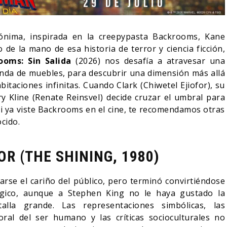
ónima, inspirada en la creepypasta Backrooms, Kane
de la mano de esa historia de terror y ciencia ficción,
ooms: Sin Salida
(2026) nos desafía a atravesar una
enda de muebles, para descubrir una dimensión más allá
abitaciones infinitas. Cuando Clark (Chiwetel Ejiofor), su
y Kline (Renate ReinsveI) decide cruzar el umbral para
Si ya viste Backrooms en el cine, te recomendamos otras
ocido.
R (THE SHINING, 1980)
NDO BLOOM AFIRMA
R RECHAZADO SER
SPIDER-MAN: UN NUEVO
arse el cariño del público, pero terminó convirtiéndose
MAN
DÍA ESTÁ IMPARABLE
lógico, aunque a Stephen King no le haya gustado la
05/08/2026
05/08/2026
CINE
lla grande. Las representaciones simbólicas, las
ral del ser humano y las críticas socioculturales no