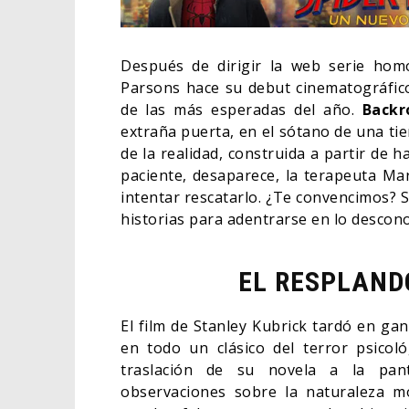
Después de dirigir la web serie hom
Parsons hace su debut cinematográfico 
de las más esperadas del año.
Backr
extraña puerta, en el sótano de una ti
de la realidad, construida a partir de h
paciente, desaparece, la terapeuta Mar
intentar rescatarlo. ¿Te convencimos? 
historias para adentrarse en lo descon
EL RESPLANDO
RETTON
LA NOCHE DEL DEMONIO:
ORLA
ACIÓN
ESTÁN ENTRE NOSOTROS –
HABE
El film de Stanley Kubrick tardó en gan
TRAILER FINAL
BAT
en todo un clásico del terror psico
06/08/2026
CINE
CINE
traslación de su novela a la panta
observaciones sobre la naturaleza mo