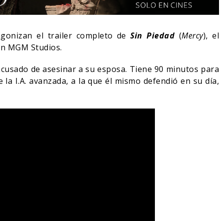
agonizan el trailer completo de
Sin Piedad
(
Mercy
), el
zon MGM Studios.
acusado de asesinar a su esposa. Tiene 90 minutos para
 la I.A. avanzada, a la que él mismo defendió en su día,
RÍA COLLEEN WING
DESTIN DANIEL CRETTON
ECER EN DAREDEVIL:
SOBRE LA CANCELACIÓN
 AGAIN?
DE WONDER MAN
05/08/2026
04/08/2026
S
TV