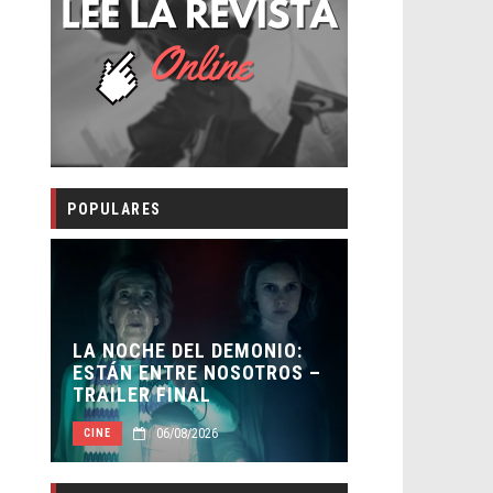
POPULARES
LA NOCHE DEL DEMONIO:
ORLANDO B
ESTÁN ENTRE NOSOTROS –
HABER REC
TRAILER FINAL
BATMAN
06/08/2026
05/0
CINE
CINE