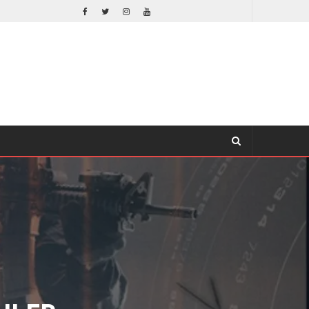
¿PODRÍA COLLEEN WING APARECER EN DAREDEVIL: BORN AGAIN?
S
TV
LER