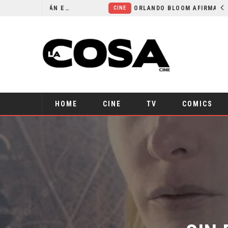
LA NOCHE DEL DEMONIO: ESTÁN ENTRE NOSOTROS – TRAILER FINAL
ORLANDO BLOOM AFIRMA HABER RECHAZADO SER BATMAN
CINE
HOME
CINE
TV
COMICS
SIN 