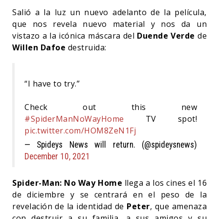
Salió a la luz un nuevo adelanto de la película,
que nos revela nuevo material y nos da un
vistazo a la icónica máscara del
Duende Verde
de
Willen Dafoe
destruida:
“I have to try.”
Check out this new
#SpiderManNoWayHome
TV spot!
pic.twitter.com/HOM8ZeN1Fj
— Spideys News will return. (@spideysnews)
December 10, 2021
Spider-Man: No Way Home
llega a los cines el 16
de diciembre y se centrará en el peso de la
revelación de la identidad de
Peter
, que amenaza
con destruir a su familia, a sus amigos y su