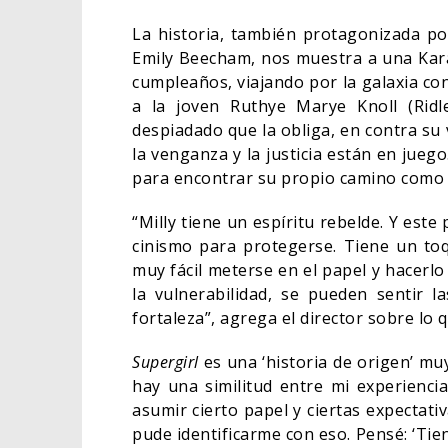
La historia, también protagonizada po
Emily Beecham, nos muestra a una Kara
cumpleaños, viajando por la galaxia co
a la joven Ruthye Marye Knoll (Rid
despiadado que la obliga, en contra s
la venganza y la justicia están en jue
para encontrar su propio camino como
“Milly tiene un espíritu rebelde. Y est
cinismo para protegerse. Tiene un toq
muy fácil meterse en el papel y hacerl
la vulnerabilidad, se pueden sentir l
fortaleza”, agrega el director sobre lo 
Supergirl
es una ‘historia de origen’ mu
hay una similitud entre mi experienci
asumir cierto papel y ciertas expectat
pude identificarme con eso. Pensé: ‘Tien