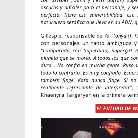
con ustedes [Gunn y Peter Safran] sup
oscuros y difíciles para el personaje, y se
perfecta. Tiene esa vulnerabilidad, ese
naturaleza seráfica que lleva en su ADN, q
Gillespie, responsable de
Yo, Tonya
(I, 
con personajes un tanto ambiguos y 
“Comparada con Superman, Supergirl tu
planeta que se moría. A todos los que c
dura… No confía en mucha gente. Puso u
todo lo contrario. Es muy confiado. Esper
también finge. Kara nunca finge. Si no 
realmente refrescante de interpretar”
, 
Rhaenyra Targaryen en la primera te
EL FUTURO DE WA