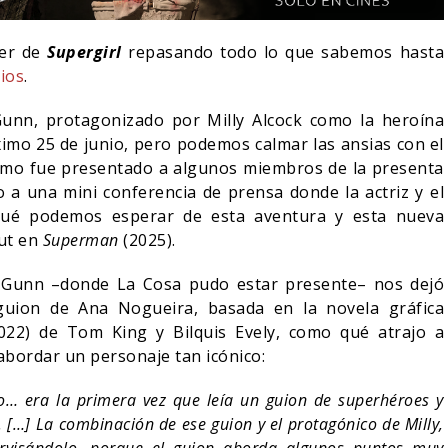
ler de
Supergirl
repasando todo lo que sabemos hasta
ios
.
unn, protagonizado por Milly Alcock como la heroína
róximo 25 de junio, pero podemos calmar las ansias con el
mismo fue presentado a algunos miembros de la presenta
 a una mini conferencia de prensa donde la actriz y el
n qué podemos esperar de esta aventura y esta nueva
but en
Superman
(2025).
s Gunn –donde La Cosa pudo estar presente– nos dejó
 guion de Ana Nogueira, basada en la novela gráfica
RESEÑA LA INVI
22) de Tom King y Bilquis Evely, como qué atrajo a
SPIDER-MAN: UN NUEVO
OLIVIA WILDE R
e abordar un personaje tan icónico:
DÍA ESTÁ IMPARABLE
SOBRE LA VIDA 
05/08/2026
06/08/2026
CINE
CINE
no… era la primera vez que leía un guion de superhéroes y
. […] La combinación de ese guion y el protagónico de Milly,