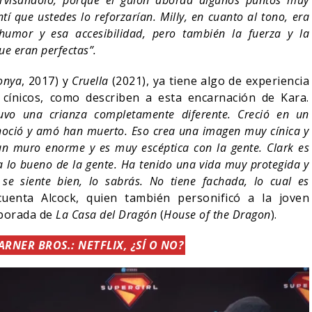
ervisándolo, porque el guion aborda algunos puntos muy
ntí que ustedes lo reforzarían. Milly, en cuanto al tono, era
 humor y esa accesibilidad, pero también la fuerza y ​​la
ue eran perfectas”.
Tonya
, 2017) y
Cruella
(2021), ya tiene algo de experiencia
cínicos, como describen a esta encarnación de Kara.
vo una crianza completamente diferente. Creció en un
onoció y amó han muerto. Eso crea una imagen muy cínica y
n muro enorme y es muy escéptica con la gente. Clark es
a lo bueno de la gente. Ha tenido una vida muy protegida y
se siente bien, lo sabrás. No tiene fachada, lo cual es
cuenta Alcock, quien también personificó a la joven
mporada de
La Casa del Dragón
(
House of the Dragon
).
RNER BROS.: NETFLIX, ¿SÍ O NO?