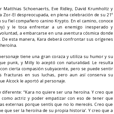
r Matthias Schoenaerts, Eve Ridley, David Krumholtz y
 Zor-El despreocupada, en plena celebración de su 21º
n su fiel compañero canino Krypto. En el camino, conoce
ley) y le toca enfrentar a un enemigo inesperado y
u voluntad, a embarcarse en una aventura cósmica donde
go. De esta manera, Kara deberá confrontar sus orígenes
 heroína.
e personaje tiene una gran coraza y utiliza su humor y su
ue punk, y Milly lo aceptó con naturalidad. Le resulta
o con cierta compasión subyacente, pero se puede sentir
as fracturas en sus luchas, pero aun así conserva su
que Alcock le aportó al personaje.
y diferente: “Kara no quiere ser una heroína. Y creo que
a como actriz y poder empatizar con eso de tener que
ivas externas porque sentís que no lo merecés. Creo que
e que ser la heroína de su propia historia’. Y creo que a