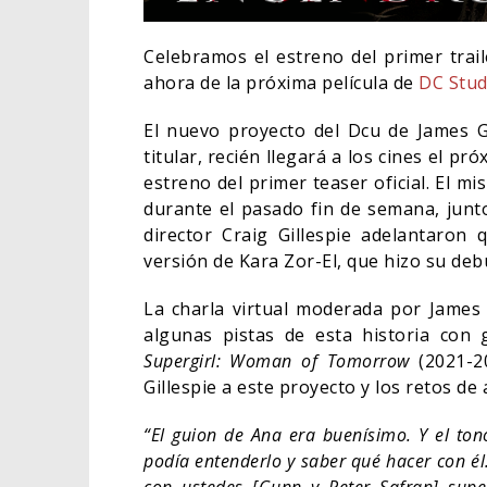
Celebramos el estreno del primer trai
ahora de la próxima película de
DC Stud
El nuevo proyecto del Dcu de James G
titular, recién llegará a los cines el p
estreno del primer teaser oficial. El 
durante el pasado fin de semana, junto
director Craig Gillespie adelantaro
versión de Kara Zor-El, que hizo su de
La charla virtual moderada por Jame
algunas pistas de esta historia con
ORLANDO BLOOM AFIRMA
Supergirl: Woman of Tomorrow
(2021-20
HABER RECHAZADO SER
Gillespie a este proyecto y los retos d
BATMAN
05/08/2026
CINE
“El guion de Ana era buenísimo. Y el to
podía entenderlo y saber qué hacer con él