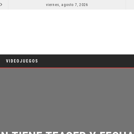
viernes, agosto 7, 2026
LA NOCHE DEL DEMONIO: ESTÁN ENTRE NOSOTROS – TRAILER FINAL
CINE
CINE
VIDEOJUEGOS
N TIENE TEASER Y FECHA 