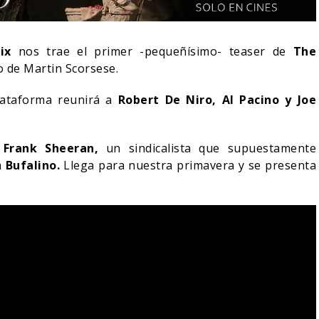
ix
nos trae el primer -pequeñísimo- teaser de
The
o de Martin Scorsese.
lataforma reunirá a
Robert De Niro, Al Pacino y Joe
e
Frank Sheeran,
un sindicalista que supuestamente
a
Bufalino.
Llega para nuestra primavera y se presenta
NDO BLOOM AFIRMA
R RECHAZADO SER
SPIDER-MAN: UN NUEVO
MAN
DÍA ESTÁ IMPARABLE
05/08/2026
05/08/2026
CINE