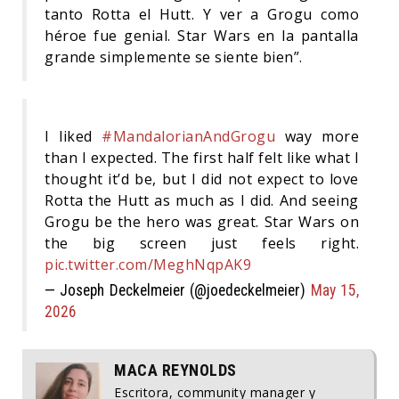
tanto Rotta el Hutt. Y ver a Grogu como
héroe fue genial. Star Wars en la pantalla
grande simplemente se siente bien”.
I liked
#MandalorianAndGrogu
way more
than I expected. The first half felt like what I
thought it’d be, but I did not expect to love
Rotta the Hutt as much as I did. And seeing
Grogu be the hero was great. Star Wars on
the big screen just feels right.
pic.twitter.com/MeghNqpAK9
— Joseph Deckelmeier (@joedeckelmeier)
May 15,
2026
MACA REYNOLDS
Escritora, community manager y