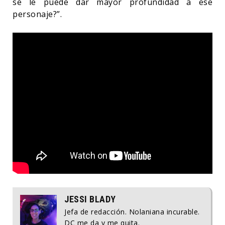
se le puede dar mayor profundidad a ese
personaje?”.
JESSI BLADY
Jefa de redacción. Nolaniana incurable.
DC me da y me quita.