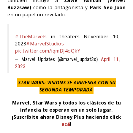
también incluye a
Zawe Ashton (Velvet
Buzzsaw)
como la antagonista y
Park Seo-Joon
en un papel no revelado.
#TheMarvels
in theaters November 10,
2023
#MarvelStudios
pic.twitter.com/iqmDJ4oQkY
— Marvel Updates (@marvel_updat3s)
April 11,
2023
STAR WARS: VISIONS SE ARRIESGA CON SU
SEGUNDA TEMPORADA
Marvel, Star Wars y todos los clásicos de tu
infancia te esperan en un solo lugar.
¡Suscribite ahora Disney Plus haciendo click
acá
!