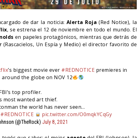
cargado de dar la noticia:
Alerta Roja
(Red Notice), la
lix
, se estrena el 12 de noviembre en todo el mundo. El
nolds
en papeles protagónicos, mientras que detrás de
r
(Rascacielos, Un Espía y Medio) el director favorito de
flix
’s biggest movie ever
#REDNOTICE
premieres in
s around the globe on NOV 12
FBI’s top profiler.
NDO BLOOM AFIRMA
s most wanted art thief.
R RECHAZADO SER
SPIDER-MAN: UN NUEVO
 conman the world has never seen…
MAN
DÍA ESTÁ IMPARABLE
s
#REDNOTICE
pic.twitter.com/O0mqkYCqGy
ohnson (@TheRock)
July 8, 2021
05/08/2026
05/08/2026
CINE
e tenés que saber: el mejor
agente
del FBI (Johnson), la