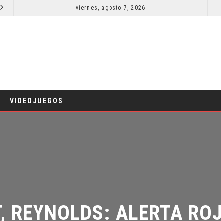
viernes, agosto 7, 2026
LA NOCHE DEL DEMONIO: ESTÁN ENTRE NOSOTROS – TRAILER FINAL
CINE
CIN
VIDEOJUEGOS
, REYNOLDS: ALERTA ROJA