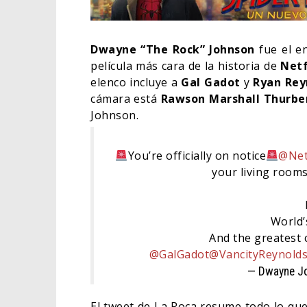
Dwayne “The Rock” Johnson
fue el en
película más cara de la historia de
Netf
elenco incluye a
Gal Gadot
y
Ryan Rey
cámara está
Rawson Marshall Thurbe
Johnson.
You’re officially on notice
@Net
your living room
ORLA
World’
HABE
And the greatest
BAT
@GalGadot
@VancityReynold
— Dwayne J
CINE
El tweet de La Roca resume todo lo qu