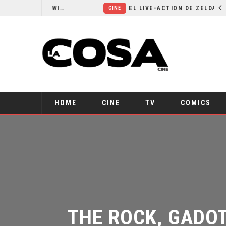
RESEÑA LA INVITACIÓN: OLIVIA WILDE REFLEXIONA SOBRE LA VIDA CONYUGAL
EL LIVE-ACTION DE ZELDA ELIGE A SU VILLANO
CINE
HOME
CINE
TV
COMICS
THE ROCK, GADOT