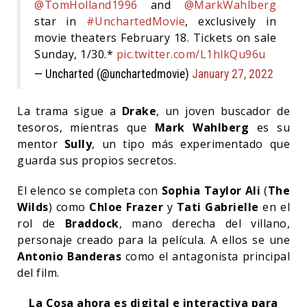
@TomHolland1996
and
@MarkWahlberg
star in
#UnchartedMovie
, exclusively in
movie theaters February 18. Tickets on sale
Sunday, 1/30.*
pic.twitter.com/L1hlkQu96u
— Uncharted (@unchartedmovie)
January 27, 2022
La trama sigue a
Drake
, un joven buscador de
tesoros, mientras que
Mark Wahlberg
es su
mentor
Sully
, un tipo más experimentado que
guarda sus propios secretos.
El elenco se completa con
Sophia Taylor Ali
(
The
Wilds
) como
Chloe Frazer
y
Tati Gabrielle
en el
rol de
Braddock
, mano derecha del villano,
personaje creado para la película. A ellos se une
Antonio Banderas
como el antagonista principal
del film.
La Cosa ahora es digital e interactiva para