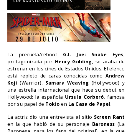
La precuela/reboot
G.I. Joe: Snake Eyes
,
protagonizada por
Henry Golding
, se acaba de
estrenar en los cines de Estados Unidos. El elenco
está repleto de caras conocidas como
Andrew
Koji
(Warrior),
Samara Weaving
(Hollywood) y
una estrella internacional que hace su debut en
Hollywood: la española
Ursula Corberó
, famosa
por su papel de
Tokio
en
La Casa de Papel
.
La actriz dio una entrevista al sitio
Screen Rant
en la que habló de su personaje
Baroness
(La
Baronesa, para los fans del original), en la que