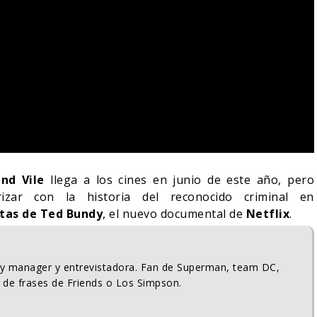
and Vile
llega a los cines en junio de este año, pero
izar con la historia del reconocido criminal en
ntas de Ted Bundy
, el nuevo documental de
Netflix
.
ty manager y entrevistadora. Fan de Superman, team DC,
 de frases de Friends o Los Simpson.