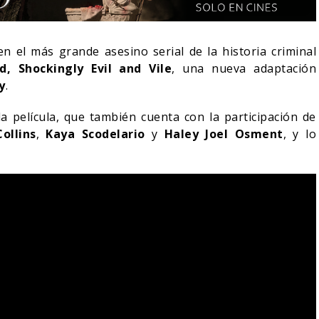
en el más grande asesino serial de la historia criminal
d, Shockingly Evil and Vile
, una nueva adaptación
y
.
 la película, que también cuenta con la participación de
Collins
,
Kaya Scodelario
y
Haley Joel Osment
, y lo
O BLOOM AFIRMA
RECHAZADO SER
SPIDER-MAN: UN NUEVO
DÍA ESTÁ IMPARABLE
05/08/2026
05/08/2026
CINE