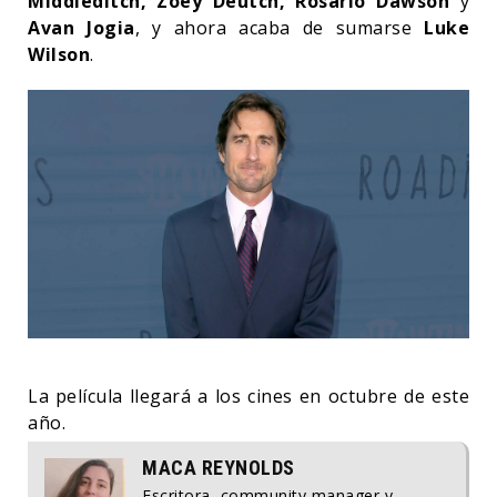
Middleditch, Zoey Deutch, Rosario Dawson
y
Avan Jogia
, y ahora acaba de sumarse
Luke
Wilson
.
La película llegará a los cines en octubre de este
año.
MACA REYNOLDS
Escritora, community manager y