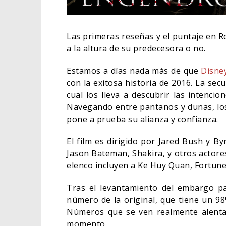
Las primeras reseñas y el puntaje en 
a la altura de su predecesora o no.
Estamos a días nada más de que
Disne
con la exitosa historia de 2016. La sec
cual los lleva a descubrir las intenci
Navegando entre pantanos y dunas, los
pone a prueba su alianza y confianza.
El film es dirigido por Jared Bush y 
Jason Bateman, Shakira, y otros actore
¿PODRÍA COLLE
elenco incluyen a Ke Huy Quan, Fortune
APARECER EN DA
BORN AGAIN?
Tras el levantamiento del embargo par
número de la original, que tiene un 98%
05/08/20
COMICS
Números que se ven realmente alenta
momento.