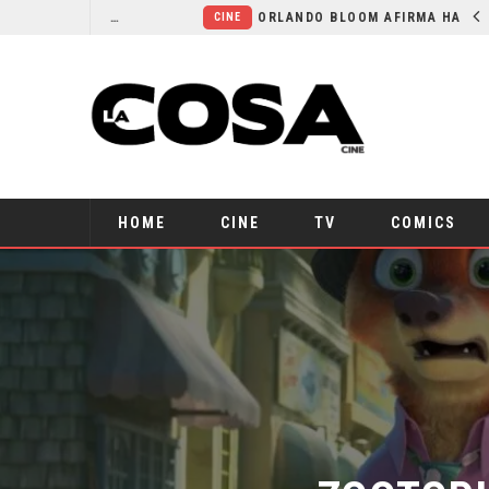
LA NOCHE DEL DEMONIO: ESTÁN ENTRE NOSOTROS – TRAILER FINAL
ORLANDO BLOOM AFIRMA HABER RECHAZADO SER BATMAN
CINE
HOME
CINE
TV
COMICS
ZOOTOPIA