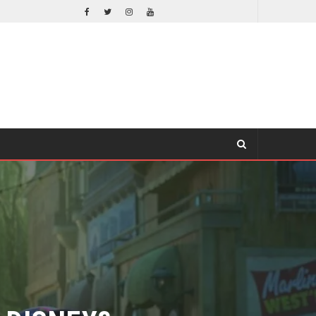
¿PODRÍA COLLEEN WING APARECER EN DAREDEVIL: BORN AGAIN?
TV
DISNEY?