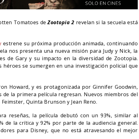
Rotten Tomatoes de
Zootopia 2
revelan si la secuela está
y
estrene su próxima producción animada, continuando
uela nos presenta una nueva misión para Judy y Nick, la
ones de Gary y su impacto en la diversidad de Zootopia.
 héroes se sumergen en una investigación policial que
Byron Howard, y es protagonizada por Ginnifer Goodwin,
s de la primera película regresan. Nuevos miembros del
EN WING
DESTIN DANIEL CRETTON
LA
 Feimster, Quinta Brunson y Jean Reno.
REDEVIL:
SOBRE LA CANCELACIÓN
ES
DE WONDER MAN
TR
a reseñas, la película debutó con un 93%, similar al
 de la crítica y 92% por parte de la audiencia general.
26
04/08/2026
TV
CI
dores para Disney, que no está atravesando el mejor