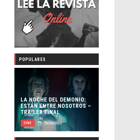
POPULARES
 NOCHE DEL DEMONIO:
ORLANDO BLOOM AFIR
TÁN ENTRE NOSOTROS –
HABER RECHAZADO SE
AILER FINAL
BATMAN
06/08/2026
05/08/2026
NE
CINE