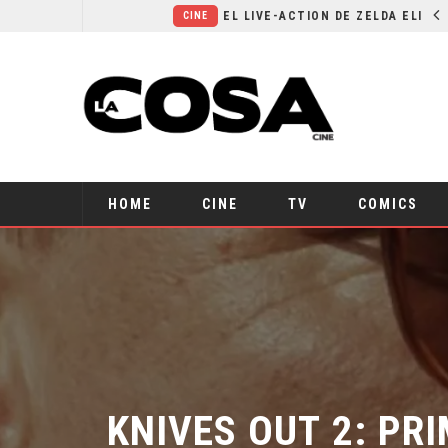
RESEÑA LA INVITACIÓN: OLIVIA WILDE REFLEXIONA SOBRE LA VIDA CONYUGAL
EL LIVE-ACTION DE ZELDA ELIGE A SU VILLANO
CINE
HOME
CINE
TV
COMICS
KNIVES OUT 2: PR