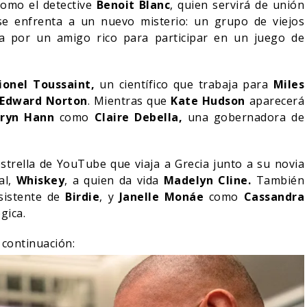
como el detective
Benoit Blanc
, quien servirá de unión
se enfrenta a un nuevo misterio: un grupo de viejos
a por un amigo rico para participar en un juego de
ionel Toussaint,
un científico que trabaja para
Miles
Edward Norton
. Mientras que
Kate Hudson
aparecerá
ryn Hann
como
Claire Debella,
una gobernadora de
trella de YouTube que viaja a Grecia junto a su novia
al,
Whiskey
, a quien da vida
Madelyn Cline.
También
asistente de
Birdie
, y
Janelle Monáe
como
Cassandra
gica.
MA
RESEÑA LA
SPIDER-MAN: UN NUEVO
OLIVIA WI
continuación:
DÍA ESTÁ IMPARABLE
SOBRE LA
05/08/2026
06
CINE
CINE