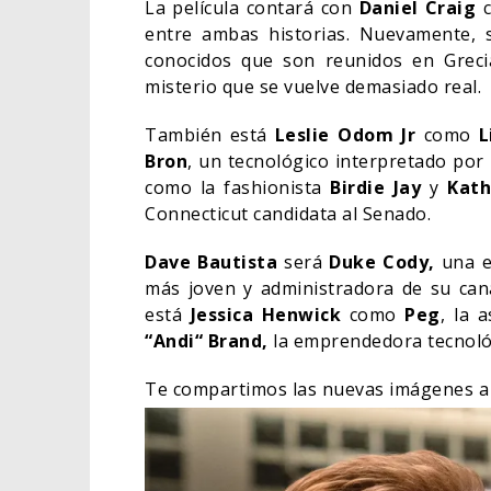
La película contará con
Daniel Craig
entre ambas historias. Nuevamente, 
conocidos que son reunidos en Greci
misterio que se vuelve demasiado real.
También está
Leslie Odom Jr
como
L
Bron
, un tecnológico interpretado por
como la fashionista
Birdie Jay
y
Kath
Connecticut candidata al Senado.
Dave Bautista
será
Duke Cody,
una es
más joven y administradora de su can
está
Jessica Henwick
como
Peg
, la 
“Andi“ Brand,
la emprendedora tecnoló
ORLANDO BLOOM AFIR
HABER RECHAZADO SER
Te compartimos las nuevas imágenes a 
BATMAN
05/08/2026
CINE