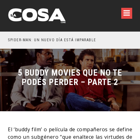
SPIDER-MAN: UN NUEVO DÍA ESTÁ IMPARABLE
5 BUDDY MOVIES QUE NO TE
PODÉS PERDER – PARTE 2
El ‘buddy film’ o película de compañeros se define
como un subgénero “que enaltece las virtudes de