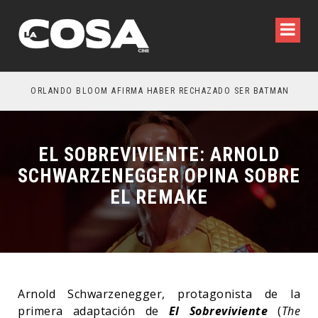
IO: ESTÁN ENTRE NOSOTROS – TRAILER FINAL
ORLANDO BLOOM AFIRMA HABER RECHAZADO SER BATMAN
SPI
EL SOBREVIVIENTE: ARNOLD
SCHWARZENEGGER OPINA SOBRE
EL REMAKE
Arnold Schwarzenegger, protagonista de la
primera adaptación de
El Sobreviviente
(
The