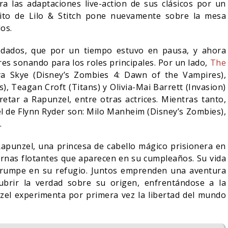
 las adaptaciones live-action de sus clásicos por un
xito de Lilo & Stitch pone nuevamente sobre la mesa
os.
redados, que por un tiempo estuvo en pausa, y ahora
s sonando para los roles principales. Por un lado,
The
a Skye (Disney’s Zombies 4: Dawn of the Vampires),
, Teagan Croft (Titans) y Olivia-Mai Barrett (Invasion)
etar a Rapunzel, entre otras actrices. Mientras tanto,
l de Flynn Ryder son: Milo Manheim (Disney’s Zombies),
.
Rapunzel, una princesa de cabello mágico prisionera en
ternas flotantes que aparecen en su cumpleaños. Su vida
OCHE DEL DEMONIO:
ORLANDO BLOOM AFIRM
irrumpe en su refugio. Juntos emprenden una aventura
N ENTRE NOSOTROS –
HABER RECHAZADO SER
LER FINAL
BATMAN
ubrir la verdad sobre su origen, enfrentándose a la
el experimenta por primera vez la libertad del mundo
06/08/2026
05/08/2026
CINE