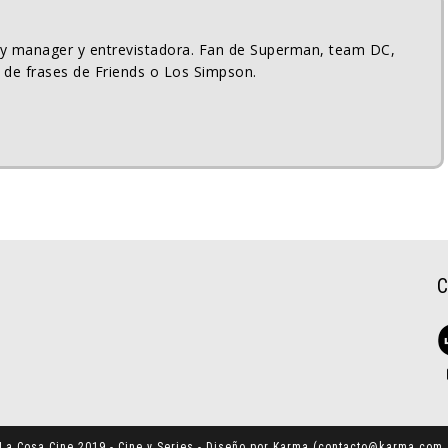
ty manager y entrevistadora. Fan de Superman, team DC,
 de frases de Friends o Los Simpson.
La Cosa Cine 2019 - Cine y Series - Diseño por Karma (
contacto@karma.com.