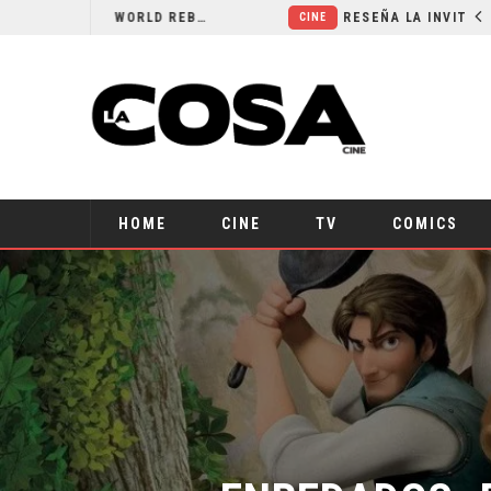
SECUELA DE JURASSIC WORLD REBIRTH PIERDE DIRECTOR
RESEÑA LA INVITACIÓN: OLIVIA WILDE REFLEXIONA SOBRE LA VIDA CONYUGAL
CINE
HOME
CINE
TV
COMICS
ENREDADOS: P