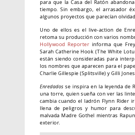
para que la Casa del Ratón abandonara
tiempo. Sin embargo, el arrasador é
algunos proyectos que parecían olvidad
Uno de ellos es el live-action de En
retoma su producción con varios nombre
Hollywood Reporter
informa que Frey
Sarah Catherine Hook (The White Lotus)
están siendo consideradas para interpr
los nombres que aparecen para el pape
Charlie Gillespie (Splitsville) y Gilli Jones
Enredados
se inspira en la leyenda de 
una torre, quien sueña con ver las lin
LA N
cambia cuando el ladrón Flynn Rider 
ESTÁ
TRAI
llena de peligros y humor para desc
malvada Madre Gothel mientras Rapunz
CINE
exterior.