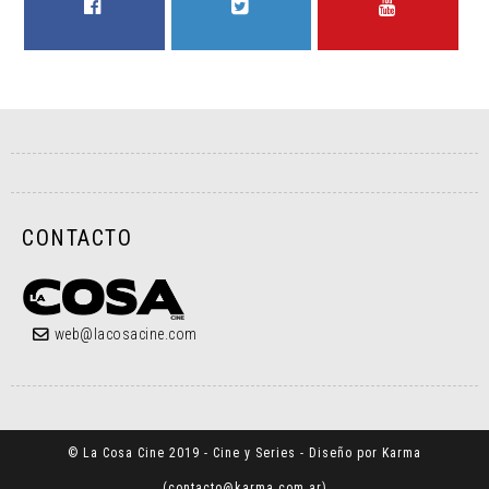
FACEBOOK
TWITTER
YOUTUBE
CONTACTO
web@lacosacine.com
© La Cosa Cine 2019 - Cine y Series - Diseño por Karma
(
contacto@karma.com.ar
)