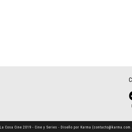
La Cosa Cine 2019 - Cine y Series - Diseño por Karma (
contacto@karma.com.