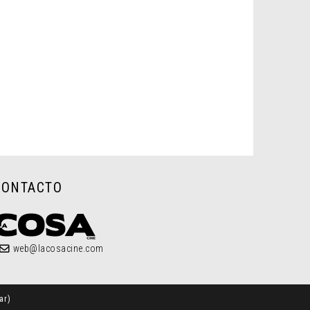
CONTACTO
web@lacosacine.com
ar
)