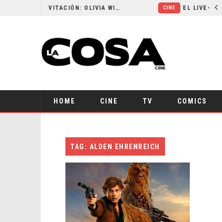
RESEÑA LA INVITACIÓN: OLIVIA WILDE REFLEXIONA SOBRE LA VIDA CONYUGAL
CINE
HOME
CINE
TV
COMICS
TAG: ALDEN EHRENREICH