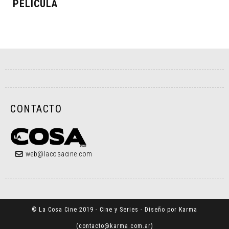
PELÍCULA
CONTACTO
web@lacosacine.com
© La Cosa Cine 2019 - Cine y Series - Diseño por Karma
(
contacto@karma.com.ar
)