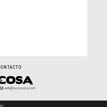
CONTACTO
web@lacosacine.com
ar
)