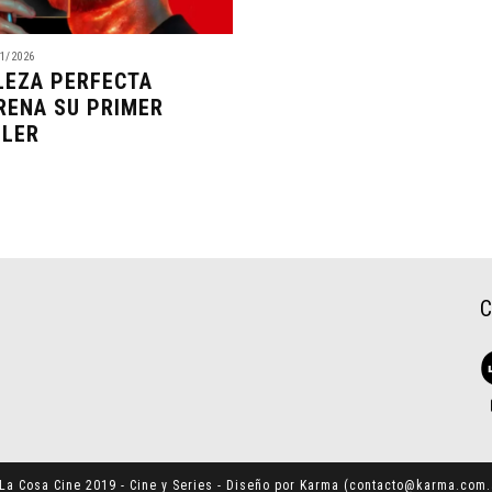
1/2026
LEZA PERFECTA
RENA SU PRIMER
ILER
La Cosa Cine 2019 - Cine y Series - Diseño por Karma (
contacto@karma.com.