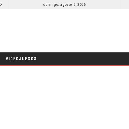
SECUELA DE JURASSIC WORLD REBIRTH PIERDE DIRECTOR
domingo, agosto 9, 2026
RESEÑA LA INVITACIÓN: OLIVIA WILDE REFLEXIONA SOBRE LA VIDA
CINE
VIDEOJUEGOS