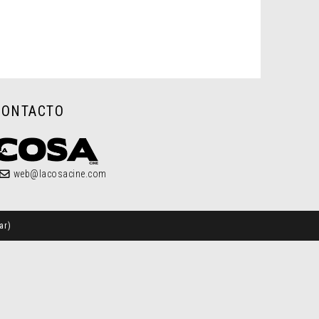
CONTACTO
web@lacosacine.com
ar
)