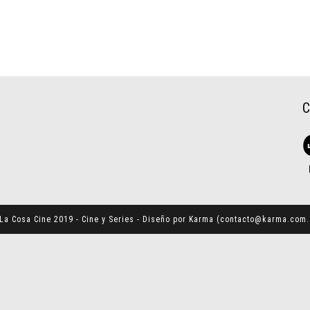
La Cosa Cine 2019 - Cine y Series - Diseño por Karma (
contacto@karma.com.