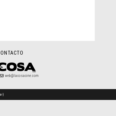
CONTACTO
web@lacosacine.com
ar
)