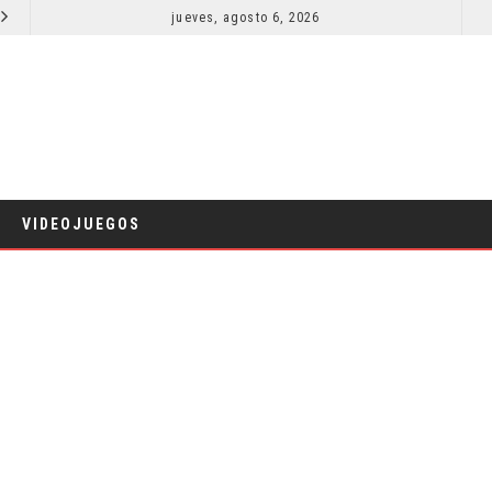
LA NOCHE DEL DEMONIO: ESTÁN ENTRE NOSOTROS – TRAILER FINAL
jueves, agosto 6, 2026
ORLANDO BLO
CINE
VIDEOJUEGOS