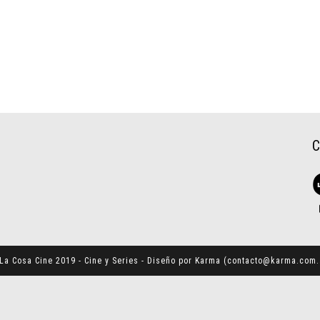
La Cosa Cine 2019 - Cine y Series - Diseño por Karma (
contacto@karma.com.