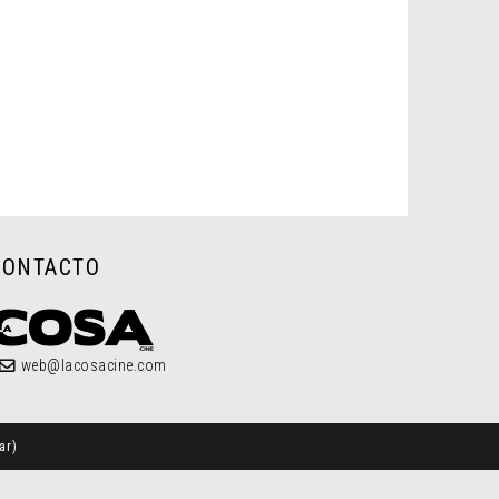
CONTACTO
web@lacosacine.com
ar
)