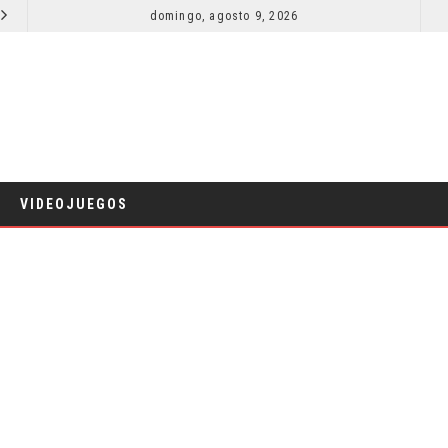
SECUELA DE JURASSIC WORLD REBIRTH PIERDE DIRECTOR
domingo, agosto 9, 2026
CINE
VIDEOJUEGOS