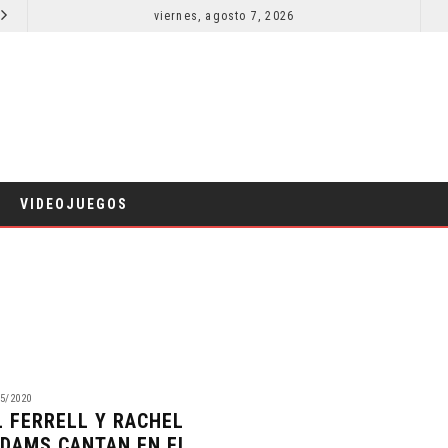
SECUELA DE JURASSIC WORLD REBIRTH PIERDE DIRECTOR
viernes, agosto 7, 2026
RESEÑA LA IN
CINE
VIDEOJUEGOS
5/2020
L FERRELL Y RACHEL
DAMS CANTAN EN EL