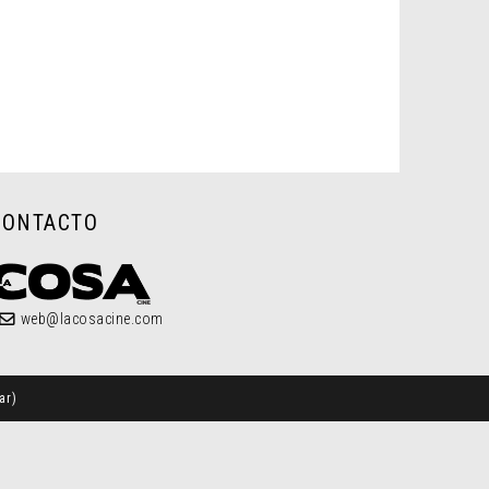
CONTACTO
web@lacosacine.com
ar
)