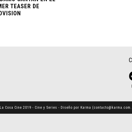
MER TEASER DE
OVISION
La Cosa Cine 2019 - Cine y Series - Diseño por Karma (
contacto@karma.com.