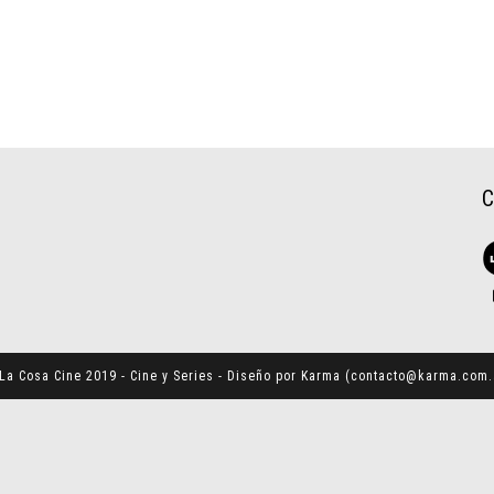
La Cosa Cine 2019 - Cine y Series - Diseño por Karma (
contacto@karma.com.