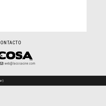
CONTACTO
web@lacosacine.com
ar
)