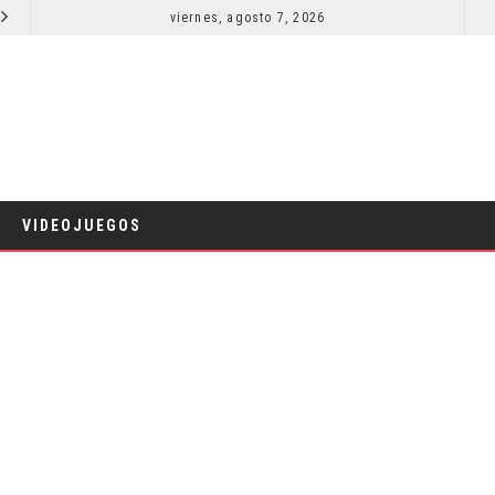
SECUELA DE JURASSIC WORLD REBIRTH PIERDE DIRECTOR
viernes, agosto 7, 2026
RESEÑA LA INVITACIÓN: OLIVIA WILDE REFLEXIONA SOBRE LA VIDA
CINE
VIDEOJUEGOS