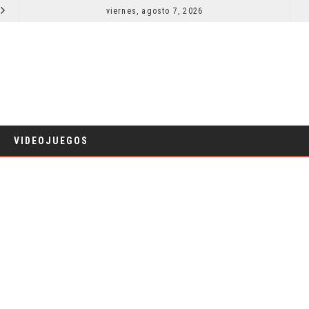
EL LIVE-ACTION DE ZELDA ELIGE A SU VILLANO
viernes, agosto 7, 2026
LA 
CINE
VIDEOJUEGOS