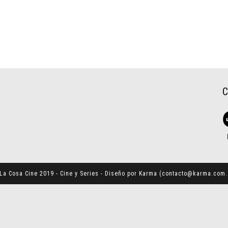
La Cosa Cine 2019 - Cine y Series - Diseño por Karma (
contacto@karma.com.