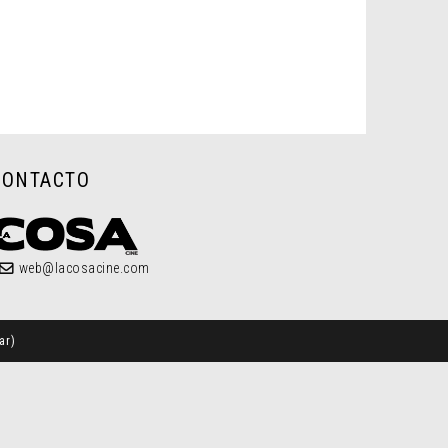
CONTACTO
web@lacosacine.com
ar
)