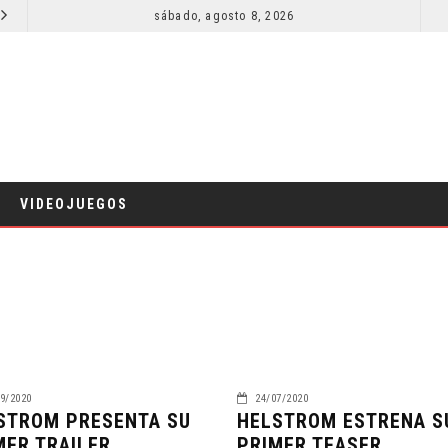
SECUELA DE JURASSIC WORLD REBIRTH PIERDE DIRECTOR
sábado, agosto 8, 2026
RESEÑA LA INVITACIÓN: OLIVIA WILDE REFLEXIONA SOBRE LA VIDA
CINE
VIDEOJUEGOS
9/2020
24/07/2020
STROM PRESENTA SU
HELSTROM ESTRENA S
MER TRAILER
PRIMER TEASER