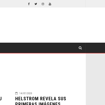
 CONYUGAL
EL LIVE-ACTION DE ZELDA ELIGE A SU VILLANO
CINE
14/07/2020
U
HELSTROM REVELA SUS
PRIMERAS IMÁGENES