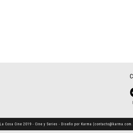
La Cosa Cine 2019 - Cine y Series - Diseño por Karma (
contacto@karma.com.