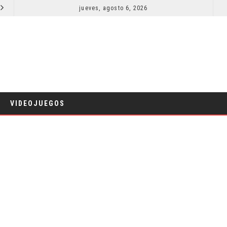
SPIDER-MAN: UN NUEVO DÍA ESTÁ IMPARABLE
jueves, agosto 6, 2026
COMICS
VIDEOJUEGOS