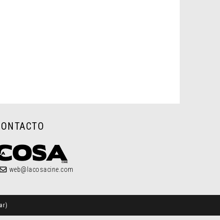
CONTACTO
web@lacosacine.com
ar
)