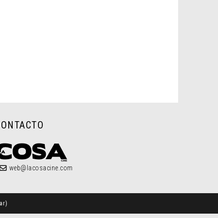
CONTACTO
web@lacosacine.com
ar
)