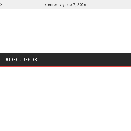
EL LIVE-ACTION DE ZELDA ELIGE A SU VILLANO
viernes, agosto 7, 2026
LA NOCHE DEL DEMONIO: ESTÁN ENTRE NOSOTROS 
CINE
VIDEOJUEGOS