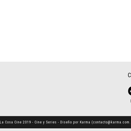
La Cosa Cine 2019 - Cine y Series - Diseño por Karma (
contacto@karma.com.