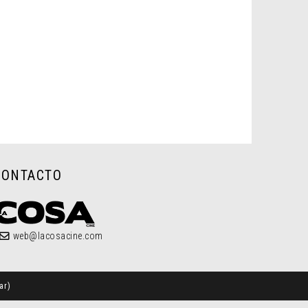
CONTACTO
web@lacosacine.com
ar
)