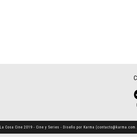
La Cosa Cine 2019 - Cine y Series - Diseño por Karma (
contacto@karma.com.