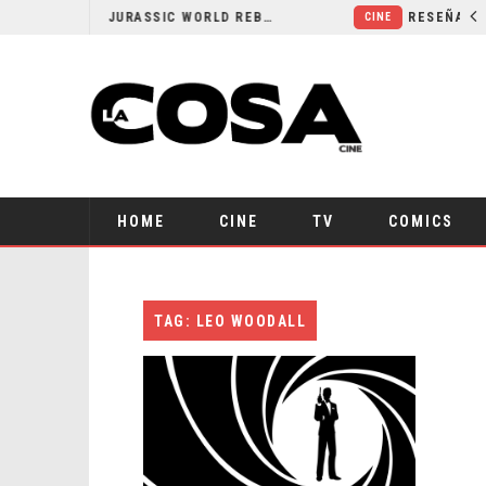
SECUELA DE JURASSIC WORLD REBIRTH PIERDE DIRECTOR
CINE
HOME
CINE
TV
COMICS
TAG: LEO WOODALL