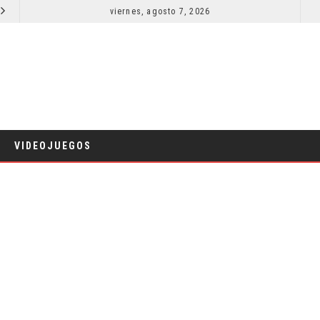
RESEÑA LA INVITACIÓN: OLIVIA WILDE REFLEXIONA SOBRE LA VIDA CONYUGAL
viernes, agosto 7, 2026
CINE
VIDEOJUEGOS