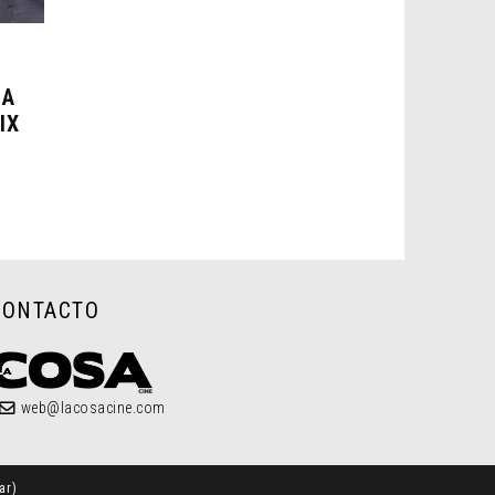
H
NA
IX
CONTACTO
web@lacosacine.com
ar
)