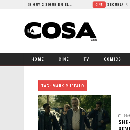
¿POR QUÉ FREE GUY 2 SIGUE EN EL LIMBO?
CINE
HOME
CINE
TV
COMICS
TAG: MARK RUFFALO
04/0
SHE
REV