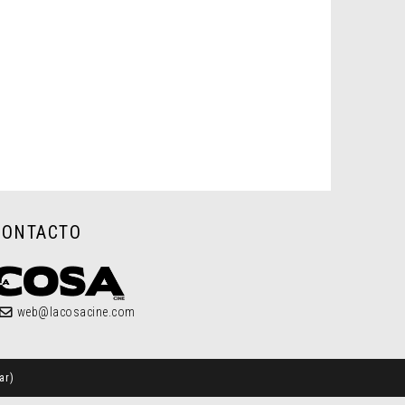
CONTACTO
web@lacosacine.com
ar
)