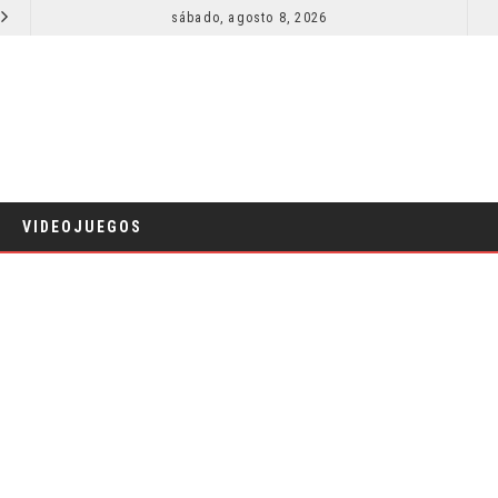
SECUELA DE JURASSIC WORLD REBIRTH PIERDE DIRECTOR
sábado, agosto 8, 2026
CINE
VIDEOJUEGOS