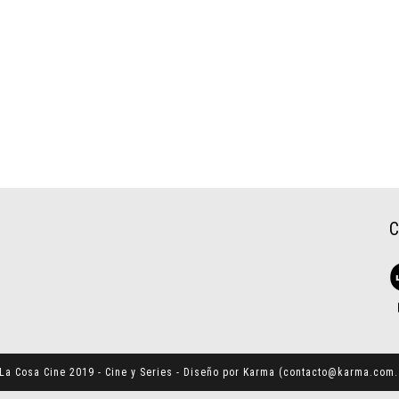
La Cosa Cine 2019 - Cine y Series - Diseño por Karma (
contacto@karma.com.