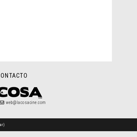
CONTACTO
web@lacosacine.com
ar
)