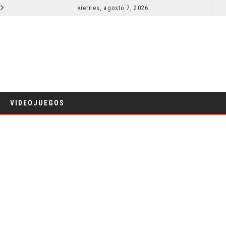
EL LIVE-ACTION DE ZELDA ELIGE A SU VILLANO
viernes, agosto 7, 2026
LA NOCHE DEL DEMONIO: ESTÁN ENTRE NOSOTROS 
CINE
VIDEOJUEGOS