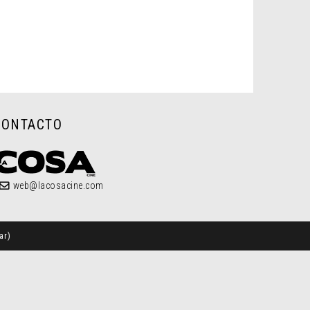
CONTACTO
web@lacosacine.com
ar
)