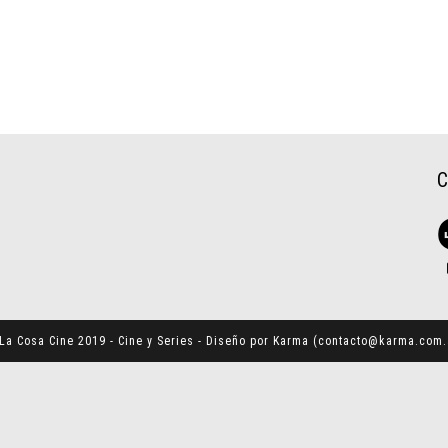
La Cosa Cine 2019 - Cine y Series - Diseño por Karma (
contacto@karma.com.