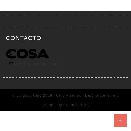
CONTACTO
web@lacosacine.com
© La Cosa Cine 2019 - Cine y Series - Diseño por Karma
(
contacto@karma.com.ar
)