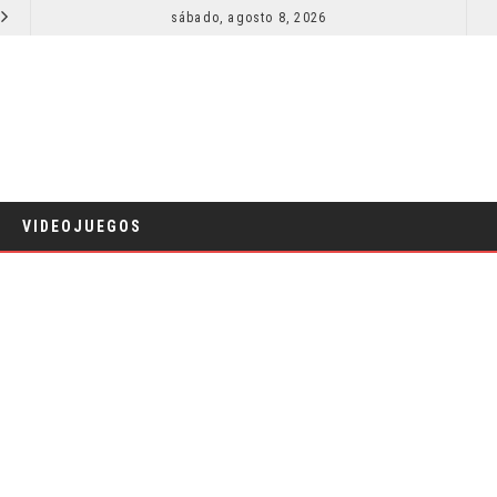
SECUELA DE JURASSIC WORLD REBIRTH PIERDE DIRECTOR
sábado, agosto 8, 2026
RESEÑA LA INVITACIÓN: OLIVIA WILDE REFLEXIONA SOBRE LA VIDA
CINE
VIDEOJUEGOS