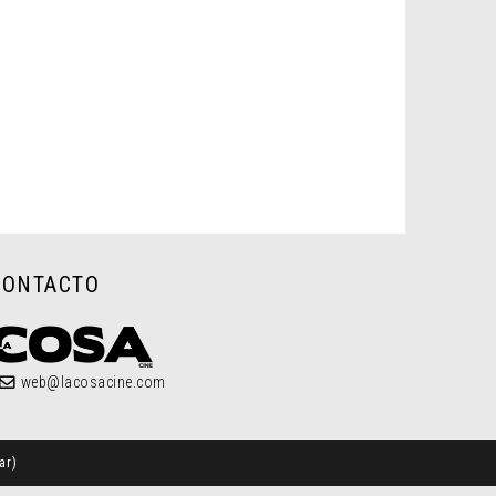
CONTACTO
web@lacosacine.com
ar
)