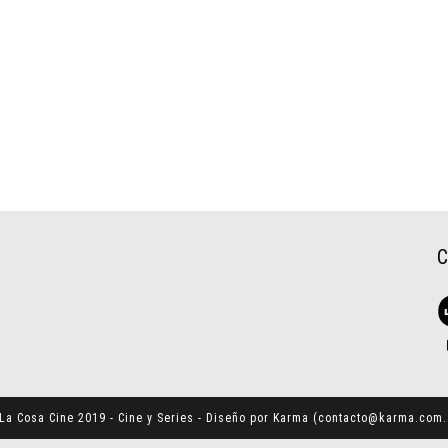
La Cosa Cine 2019 - Cine y Series - Diseño por Karma (
contacto@karma.com.