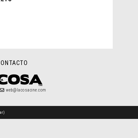
CONTACTO
web@lacosacine.com
ar
)