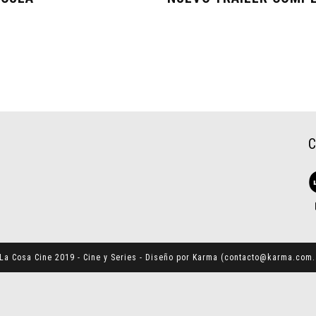
La Cosa Cine 2019 - Cine y Series - Diseño por Karma (
contacto@karma.com.