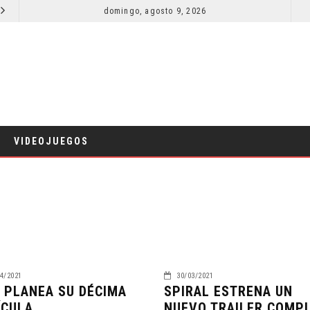
SECUELA DE JURASSIC WORLD REBIRTH PIERDE DIRECTOR
domingo, agosto 9, 2026
RESEÑA LA INVITACIÓN: OLIVIA WILDE REFLEXIONA SOBRE LA VIDA
CINE
VIDEOJUEGOS
4/2021
30/03/2021
 PLANEA SU DÉCIMA
SPIRAL ESTRENA UN
ÍCULA
NUEVO TRAILER COMP