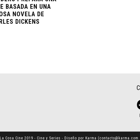
IE BASADA EN UNA
OSA NOVELA DE
RLES DICKENS
La Cosa Cine 2019 - Cine y Series - Diseño por Karma (
contacto@karma.com.