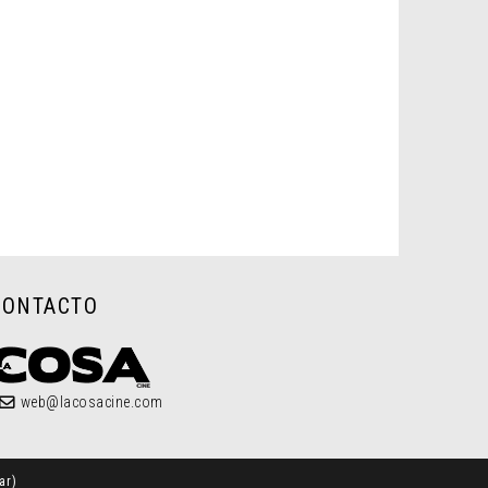
CONTACTO
web@lacosacine.com
ar
)