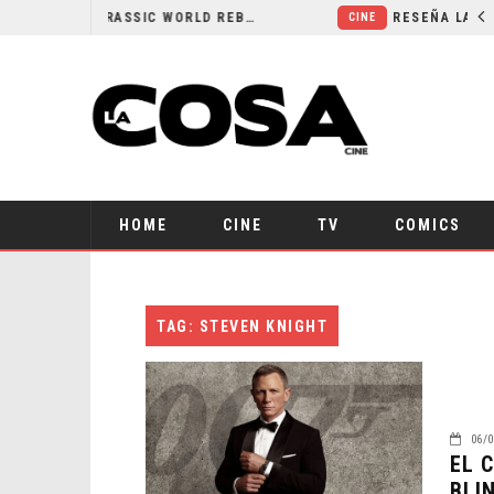
SECUELA DE JURASSIC WORLD REBIRTH PIERDE DIRECTOR
CINE
HOME
CINE
TV
COMICS
TAG: STEVEN KNIGHT
06/0
EL 
BLI