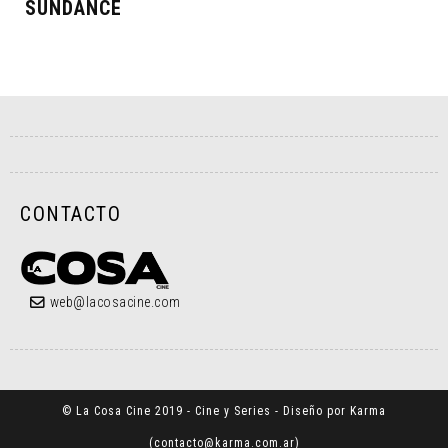
SUNDANCE
CONTACTO
web@lacosacine.com
© La Cosa Cine 2019 - Cine y Series - Diseño por Karma
(
contacto@karma.com.ar
)