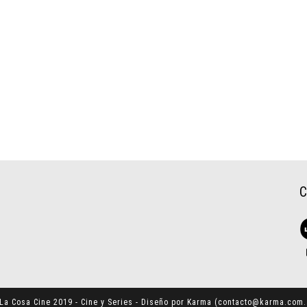
La Cosa Cine 2019 - Cine y Series - Diseño por Karma (
contacto@karma.com.