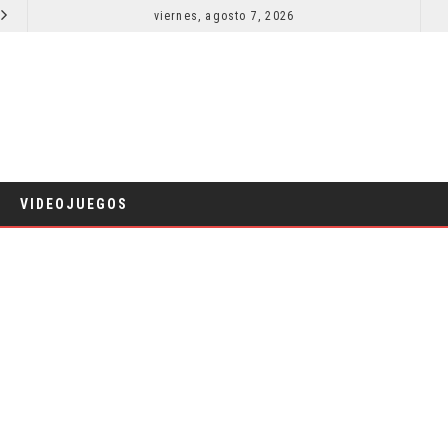
SECUELA DE JURASSIC WORLD REBIRTH PIERDE DIRECTOR
viernes, agosto 7, 2026
RESEÑA LA INVITACIÓN: OLIVIA WILDE REFLEXIONA SOBRE LA VIDA
CINE
VIDEOJUEGOS