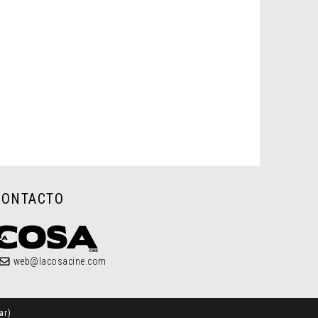
CONTACTO
web@lacosacine.com
ar
)